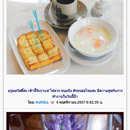
อรุณสวัสดิ์ค่ะ เช้านี้รับกาแฟ ไข่ลวก ขนมปัง สักหน่อยไหมค่ะ มีความสุขกับการ
ทำงานในวันนี้น๊า
ดย:
KeRiDa
4 พฤศจิกายน 2557 9:42:35 น.