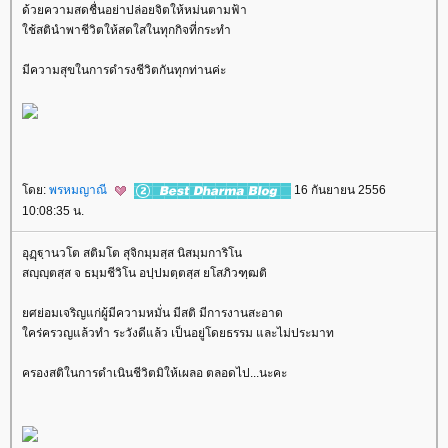
ด้วยความสดชื่นอย่าปล่อยจิตให้หม่นตามฟ้า
ช้สตินำพาชีวิตให้สดใสในทุกกิจที่กระทำ
มีความสุขในการดำรงชีวิตกันทุกท่านค่ะ
ดย:
พรหมญาณี
16 กันยายน 2556
10:08:35 น.
อุฏฺฐฺานวโต สติมโต สุจิกมฺมสฺส นิสมฺมการิโน
สญฺญฺตสฺส จ ธมฺมชีวิโน อปฺปมตฺตสฺส ยโสภิวฑฺฒติ
ศย่อมเจริญแก่ผู้มีความหมั่น มีสติ มีการงานสะอาด
คร่ครวญแล้วทำ ระวังดีแล้ว เป็นอยู่โดยธรรม และไม่ประมาท
ครองสติในการดำเนินชีวิตมิให้เผลอ ตลอดไป...นะคะ