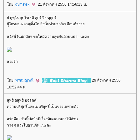
ดย:
gymstek
21 สิงหาคม 2556 14:56:13 น.
ํ กุทฺโธ อุปโรเธติ สุกรํ วิย ทุกฺกรํ
ผู้โกรธจะผลาญสิ่งใด สิ่งนั้นทำยากก็เหมือนทำง่า
สวัสดีวันพฤหัสฯ ขอให้มีความสุขกันถ้วนหน้า...นะคะ
สวยจ้า
ดย:
พรหมญาณี
29 สิงหาคม 2556
10:52:44 น.
สุทฺธิ อสุทฺธิ ปจฺจตฺตํ
ความบริสุทธิ์และไม่บริสุทธิ์ เป็นของเฉพาะตัว
สวัสดีค่ะ วันนี้ปอป้ามีเรื่องพิเศษมาเล่าให้อ่าน
ว่าง ๆ แวะไปอ่านกัน...นะคะ